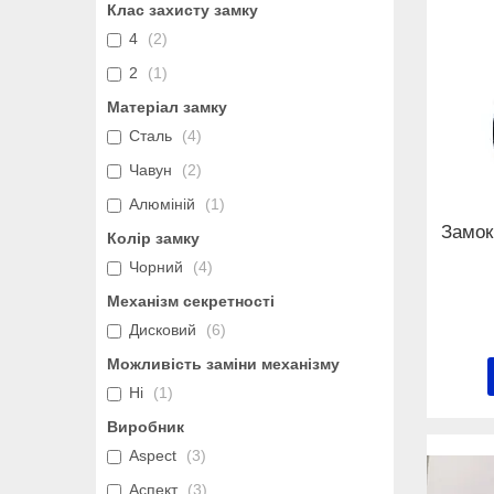
Клас захисту замку
4
2
2
1
Матеріал замку
Сталь
4
Чавун
2
Алюміній
1
Замок
Колір замку
Чорний
4
Механізм секретності
Дисковий
6
Можливість заміни механізму
Ні
1
Виробник
Aspect
3
Аспект
3