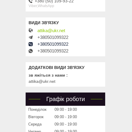
+380 (50) 109-93-22
Viber,WhatsApp
attika@ukr.net
+380501099322
+380501099322
+380501099322
зв яжіться з нами
attika@ukr.net
Графік роботи
Понеділок
09:00
19:00
Вівторок
09:00
19:00
Середа
09:00
19:00
Четвер
09:00
19:00