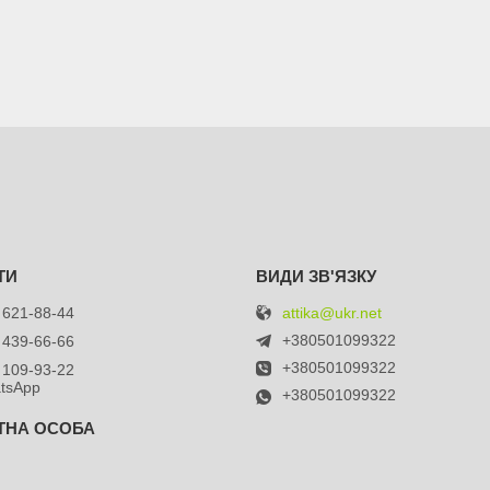
attika@ukr.net
 621-88-44
+380501099322
 439-66-66
+380501099322
 109-93-22
atsApp
+380501099322