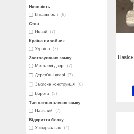
Наявність
В наявності
6
Стан
Новий
7
Країна виробник
Україна
7
Навісн
Застосування замку
Металеві двері
7
Дерев'яні двері
7
Захисна конструкція
6
Ворота
3
Тип встановлення замку
Навісний
7
Відкриття блоку
Універсальне
4