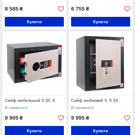
8 585
6 755
₴
₴
Купити
Купити
Сейф мeбельный S.30. Е
Сейф меблевий S. K 50
В наявності
В наявності
9 905
9 995
₴
₴
Купити
Купити