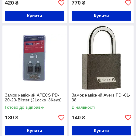
420
770
₴
₴
Купити
Купити
Замок навісний APECS PD-
Замок навісний Avers PD -01-
20-20-Blister (2Locks+3Keys)
38
Готово до відправки
В наявності
130
140
₴
₴
Купити
Купити