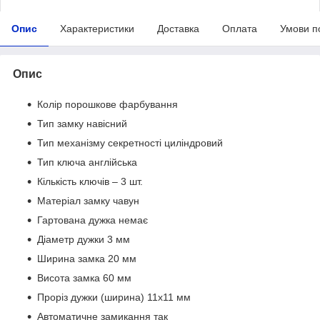
Опис
Характеристики
Доставка
Оплата
Умови п
Опис
Колір порошкове фарбування
Тип замку навісний
Тип механізму секретності циліндровий
Тип ключа англійська
Кількість ключів – 3 шт.
Матеріал замку чавун
Гартована дужка немає
Діаметр дужки 3 мм
Ширина замка 20 мм
Висота замка 60 мм
Проріз дужки (ширина) 11х11 мм
Автоматичне замикання так