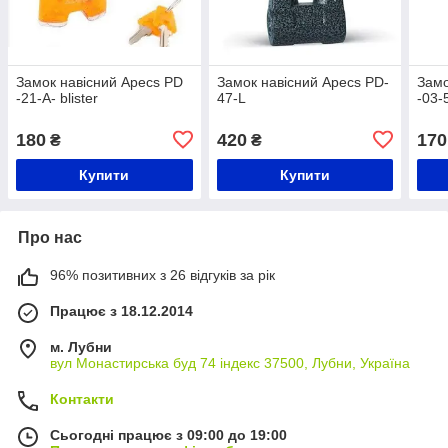
Замок навісний Apecs PD
Замок навісний Apecs PD-
Замо
-21-А- blister
47-L
-03-
180
420
170
₴
₴
Купити
Купити
Про нас
96% позитивних з 26 відгуків за рік
Працює з 18.12.2014
м. Лубни
вул Монастирська буд 74 індекс 37500, Лубни, Україна
Контакти
Сьогодні працює з 09:00 до 19:00