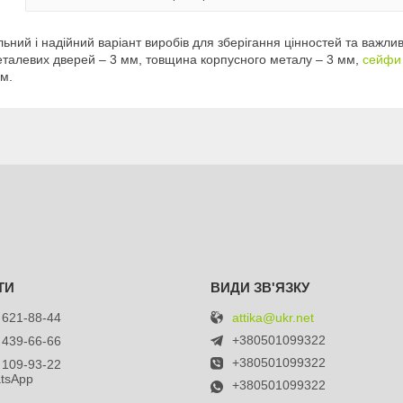
ьний і надійний варіант виробів для зберігання цінностей та важливо
металевих дверей – 3 мм, товщина корпусного металу – 3 мм,
сейфи
м.
attika@ukr.net
 621-88-44
+380501099322
 439-66-66
+380501099322
 109-93-22
atsApp
+380501099322