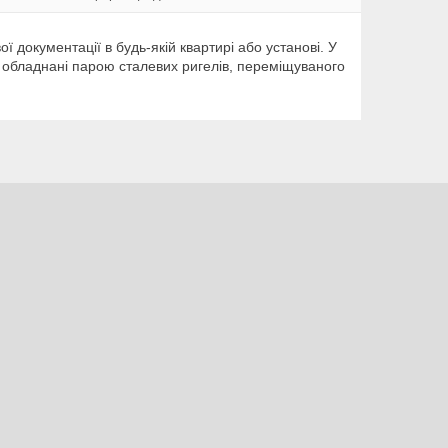
ї документації в будь-якій квартирі або установі. У
обладнані парою сталевих ригелів, переміщуваного