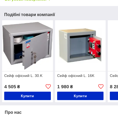
Подібні товари компанії
Сейф офісний L. 30.K
Сейф офісний L. 16K
Сейф
4 505
1 980
8 2
₴
₴
Купити
Купити
Про нас