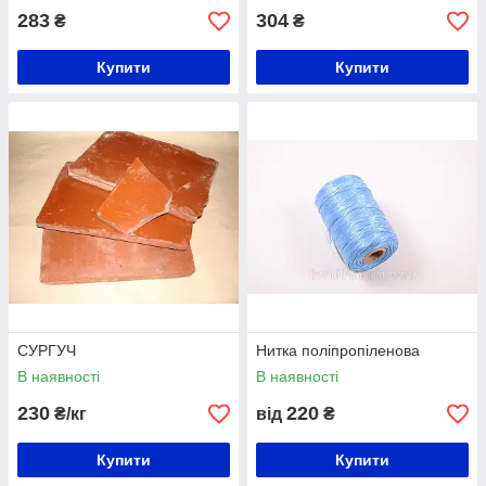
283
304
₴
₴
Купити
Купити
СУРГУЧ
Нитка поліпропіленова
В наявності
В наявності
230
220
₴/кг
від
₴
Купити
Купити