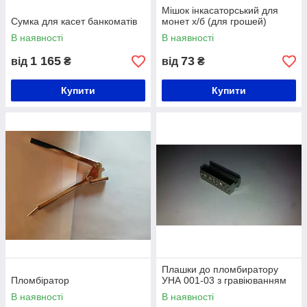
Мішок інкасаторський для
Сумка для касет банкоматів
монет х/б (для грошей)
В наявності
В наявності
1 165
73
від
₴
від
₴
Купити
Купити
Плашки до пломбиратору
Пломбіратор
УНА 001-03 з гравіюванням
В наявності
В наявності