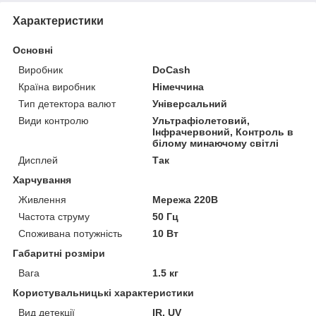
Характеристики
Основні
Виробник
DoCash
Країна виробник
Німеччина
Тип детектора валют
Універсальний
Види контролю
Ультрафіолетовий,
Інфрачервоний, Контроль в
білому минаючому світлі
Дисплей
Так
Харчування
Живлення
Мережа 220В
Частота струму
50 Гц
Споживана потужність
10 Вт
Габаритні розміри
Вага
1.5 кг
Користувальницькі характеристики
Вид детекції
IR, UV