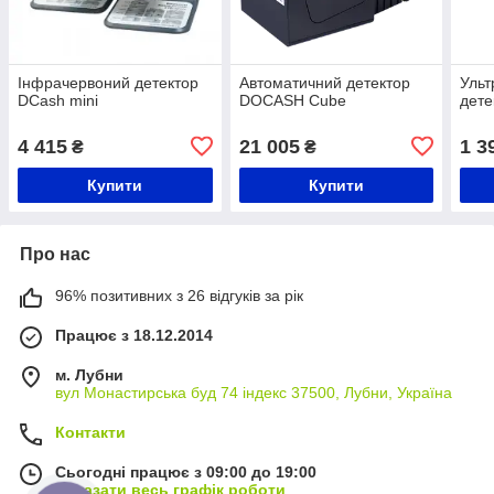
Інфрачервоний детектор
Автоматичний детектор
Ульт
DCash mini
DOCASH Cube
дете
4 415
21 005
1 3
₴
₴
Купити
Купити
Про нас
96% позитивних з 26 відгуків за рік
Працює з 18.12.2014
м. Лубни
вул Монастирська буд 74 індекс 37500, Лубни, Україна
Контакти
Сьогодні працює з 09:00 до 19:00
Показати весь графік роботи