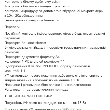
Контроль в білому відбитому світлі
Контроль в білому косопадающем світлі
Контроль мікродруку за допомогою вбудованої макрокамеры
з 10х і 20х збільшенням
Геометричний контроль банкноти
Переваги
Постійний контроль інфрачервоних міток в будь-якому режимі
перевірки
Перевірка банкнот віялом
Вимірювальна лінійка для перевірки геометричних параметрів
банкноти
Перевірка документів формату А4
Кольоровий РК дисплей розміром 7 "
Відображення ІНФРАЧЕРВОНОГО образу банкноти в
масштабі 1:1
УФ світлодіоди нового покоління забезпечують інтенсивність
випромінювання з потужністю не менше 18 Вт
Насичене і рівномірне біле верхнє і нижнє освітлення
Регулювання автовідключення приладу
ТЕХНІЧНІ ХАРАКТЕРИСТИКИ
Потужність УФ ламп світлодіоди, не менш як 18 Вт
Довжина хвилі УФ випромінювання 360-380 нм