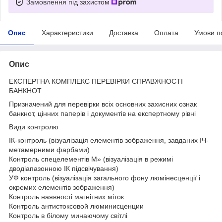
Замовлення під захистом
Опис
Характеристики
Доставка
Оплата
Умови п
Опис
ЕКСПЕРТНА КОМПЛЕКС ПЕРЕВІРКИ СПРАВЖНОСТІ
БАНКНОТ
Призначений для перевірки всіх основних захисних ознак
банкнот, цінних паперів і документів на експертному рівні
Види контролю
ІК-контроль (візуалізація елементів зображення, завданих ІЧ-
метамерними фарбами)
Контроль спецелементів М» (візуалізація в режимі
дводіапазонною ІК підсвічування)
УФ контроль (візуалізація загального фону люмінесценції і
окремих елементів зображення)
Контроль наявності магнітних міток
Контроль антистоксовой люминисценции
Контроль в білому минаючому світлі