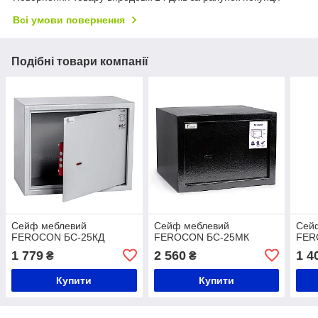
Всі умови повернення
Подібні товари компанії
Сейф меблевий
Сейф меблевий
Сей
FEROCON БС-25КД
FEROCON БС-25МК
FER
1 779
2 560
1 4
₴
₴
Купити
Купити