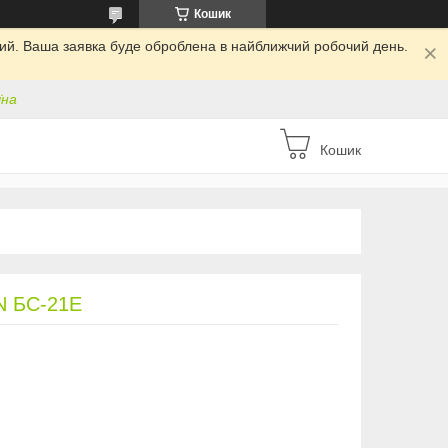
Кошик
дний. Ваша заявка буде оброблена в найближчий робочий день.
їна
Кошик
 БС-21Е