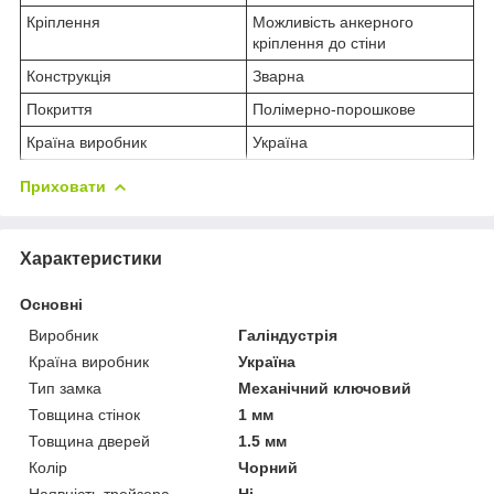
Кріплення
Можливість анкерного
кріплення до стіни
Конструкція
Зварна
Покриття
Полімерно-порошкове
Країна виробник
Україна
Приховати
Характеристики
Основні
Виробник
Галіндустрія
Країна виробник
Україна
Тип замка
Механічний ключовий
Товщина стінок
1 мм
Товщина дверей
1.5 мм
Колір
Чорний
Наявність трейзера
Ні