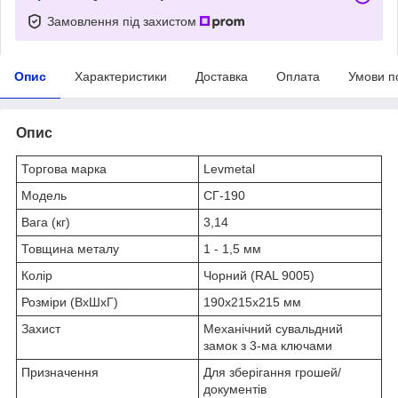
Замовлення під захистом
Опис
Характеристики
Доставка
Оплата
Умови п
Опис
Торгова марка
Levmetal
Модель
СГ-190
Вага (кг)
3,14
Товщина металу
1 - 1,5 мм
Колір
Чорний (RAL 9005)
Розміри (ВxШxГ)
190x215x215 мм
Захист
Механічний сувальдний
замок з 3-ма ключами
Призначення
Для зберігання грошей/
документів