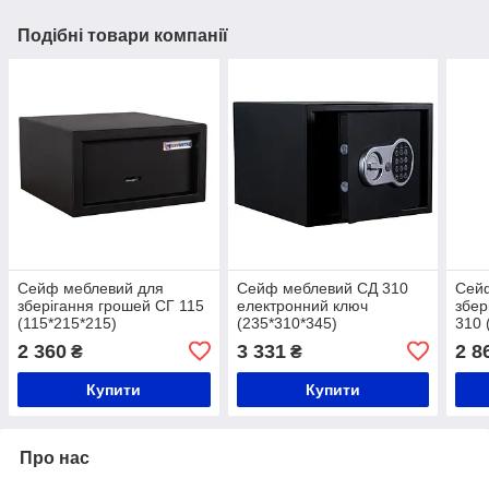
Подібні товари компанії
Сейф меблевий для
Сейф меблевий СД 310
Сей
зберігання грошей СГ 115
електронний ключ
збер
(115*215*215)
(235*310*345)
310 
2 360
3 331
2 8
₴
₴
Купити
Купити
Про нас