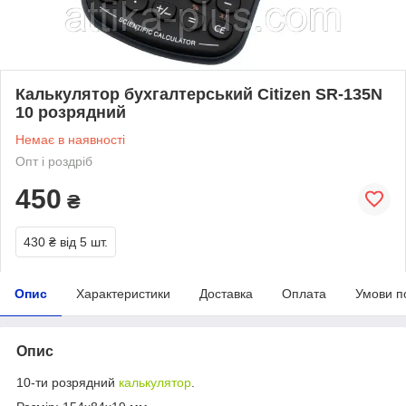
Калькулятор бухгалтерський Citizen SR-135N
10 розрядний
Немає в наявності
Опт і роздріб
450
₴
430 ₴
від 5 шт.
Опис
Характеристики
Доставка
Оплата
Умови п
Опис
10-ти розрядний
калькулятор
.