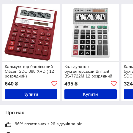
Калькулятор банківський
Калькулятор
Каль
Citizen SDC 888 XRD ( 12
бухгалтерський Brilliant
бухг
розрядний)
BS-7722M 12 розрядний
SDC 
640
495
324
₴
₴
Купити
Купити
Про нас
96% позитивних з 26 відгуків за рік