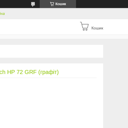
Кошик
їна
Кошик
ch HP 72 GRF (графіт)