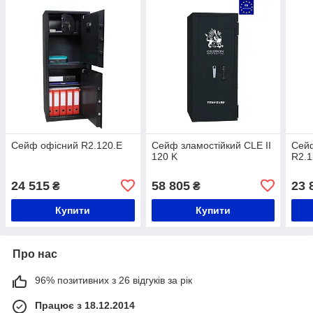
Сейф офісний R2.120.Е
Сейф зламостійкий CLE II
Сей
120 K
R2.1
24 515
58 805
23 
₴
₴
Купити
Купити
Про нас
96% позитивних з 26 відгуків за рік
Працює з 18.12.2014