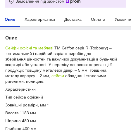
Замовлення під захистом
Опис
Характеристики
Доставка
Оплата
Умови п
Опис
Сейфи офісні та меблеві
TM Griffon серії R (Robbery) –
оптимальний і надійний варіант виробів для
зберігання цінностей та важливої документації в будь-якій
квартирі або установі. У переліку основних переваг цієї
продукції: товщину металевої двері – 5 мм, товщина
металу корпусу – 2 мм,
сейфи
обладнані сталевими
ригелями, полицею.
Характеристики
Тип сейфа офісний
Зовнішні розміри, мм *
Висота 1183 мм
Ширина 480 мм
Глибина 400 мм