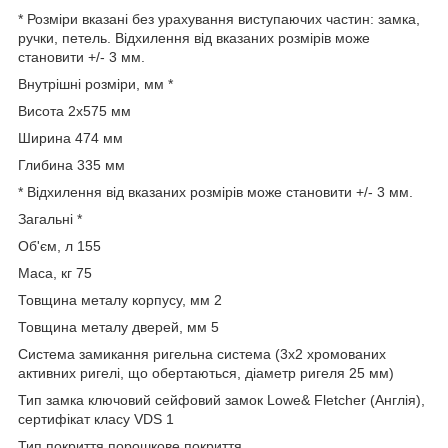
* Розміри вказані без урахування виступаючих частин: замка,
ручки, петель. Відхилення від вказаних розмірів може
становити +/- 3 мм.
Внутрішні розміри, мм *
Висота 2х575 мм
Ширина 474 мм
Глибина 335 мм
* Відхилення від вказаних розмірів може становити +/- 3 мм.
Загальні *
Об'єм, л 155
Маса, кг 75
Товщина металу корпусу, мм 2
Товщина металу дверей, мм 5
Система замикання ригельна система (3х2 хромованих
активних ригелі, що обертаються, діаметр ригеля 25 мм)
Тип замка ключовий сейфовий замок Lowe& Fletcher (Англія),
сертифікат класу VDS 1
Тип покриття порошкове покриття