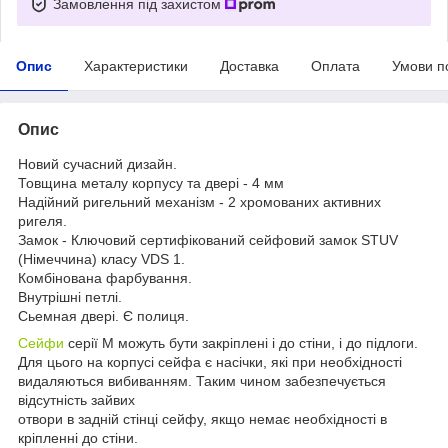
Замовлення під захистом
Опис
Характеристики
Доставка
Оплата
Умови п
Опис
Новий сучасний дизайн.
Товщина металу корпусу та двері - 4 мм
Надійний ригельний механізм - 2 хромованих активних
ригеля.
Замок - Ключовий сертифікований сейфовий замок STUV
(Німеччина) класу VDS 1.
Комбінована фарбування.
Внутрішні петлі.
Сьемная двері. Є полиця.
Сейфи
серії М можуть бути закріплені і до стіни, і до підлоги.
Для цього на корпусі сейфа є насічки, які при необхідності
видаляються вибиванням. Таким чином забезпечується
відсутність зайвих
отвори в задній стінці сейфу, якщо немає необхідності в
кріпленні до стіни.