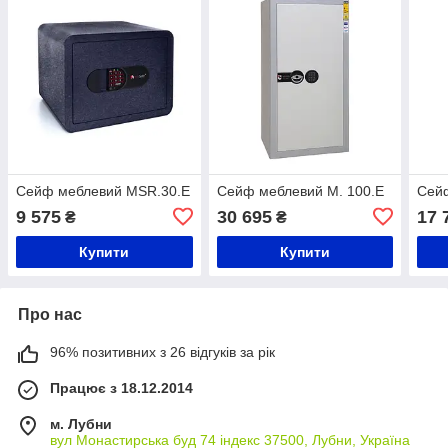
Сейф меблевий MSR.30.Е
Сейф меблевий М. 100.Е
Сейф
9 575
30 695
17 
₴
₴
Купити
Купити
Про нас
96% позитивних з 26 відгуків за рік
Працює з 18.12.2014
м. Лубни
вул Монастирська буд 74 індекс 37500, Лубни, Україна