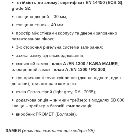
стійкість до злому: сертифікат EN 14450 (ECB-S),
grade S2
;
товщина дверей – 30 мм;
товщина стінок – 40 мм;
простір між стінками корпусу та дверей заповнено
патентованою піною;
3-х стороння ригельна система запирання;
захист замку від висвердлювання;
ключовий замок -
клас А /EN 1300 / KABA MAUER
;
електронний замок -
клас А /EN 1300 / PS 300
;
три приховані точки кріплення (два до підлоги, один
до стіни), три анкера в комплекті;
колір Світло-сірий (light grey, RAL 7035);
додаткова опція – знімний трейзер; в моделях SB 600
і вище – трейзер в базовій комплектації;
виробник PROMET (Болгарія).
ЗАМКИ
(можлива комплектація сейфів SB)
: