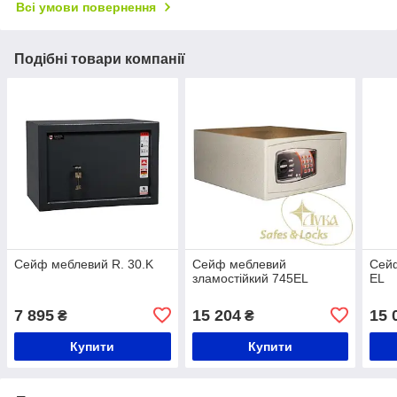
Всі умови повернення
Подібні товари компанії
Сейф меблевий R. 30.K
Сейф меблевий
Сей
зламостійкий 745EL
EL
7 895
15 204
15 
₴
₴
Купити
Купити