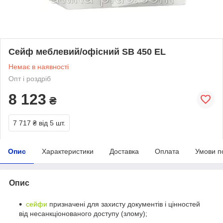
Сейф меблевий/офісний SB 450 EL
Немає в наявності
Опт і роздріб
8 123
₴
7 717 ₴
від 5 шт.
Опис
Характеристики
Доставка
Оплата
Умови п
Опис
сейфи
призначені для захисту документів і цінностей
від несанкціонованого доступу (злому);