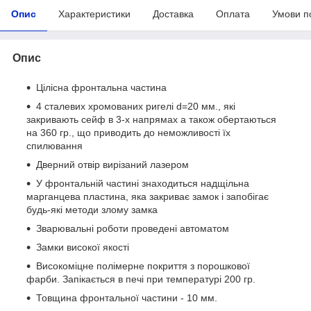
Опис
Характеристики
Доставка
Оплата
Умови п
Опис
Цілісна фронтальна частина
4 сталевих хромованих ригелі d=20 мм., які
закривають сейф в 3-х напрямах а також обертаються
на 360 гр., що приводить до неможливості їх
спилювання
Дверний отвір вирізаний лазером
У фронтальній частині знаходиться надщільна
марганцева пластина, яка закриває замок і запобігає
будь-які методи злому замка
Зварювальні роботи проведені автоматом
Замки високої якості
Високоміцне полімерне покриття з порошкової
фарби. Запікається в печі при температурі 200 гр.
Товщина фронтальної частини - 10 мм.