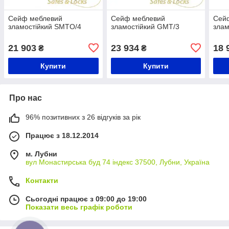
Сейф меблевий
Сейф меблевий
Сей
зламостійкий SMTO/4
зламостійкий GMT/3
злам
21 903
23 934
18 
₴
₴
Купити
Купити
Про нас
96% позитивних з 26 відгуків за рік
Працює з 18.12.2014
м. Лубни
вул Монастирська буд 74 індекс 37500, Лубни, Україна
Контакти
Сьогодні працює з 09:00 до 19:00
Показати весь графік роботи